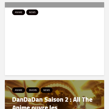
ANIME
NEWS
Paranoia Agent revient en
Blu-ray : une nouvelle édition
pour redécouvrir le
testament télévisuel de...
21 juin 2026
ANIME
DIVERS
NEWS
DanDaDan Saison 2 : All The
Anime ouvre les