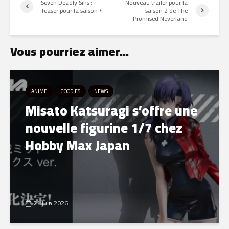
Seven Deadly Sins :
Nouveau trailer pour la
Teaser pour la saison 4
saison 2 de The
Promised Neverland
Vous pourriez aimer...
ANIME
GOODIES
NEWS
Misato Katsuragi s’offre une
nouvelle figurine 1/7 chez
Hobby Max Japan
21 juin 2026