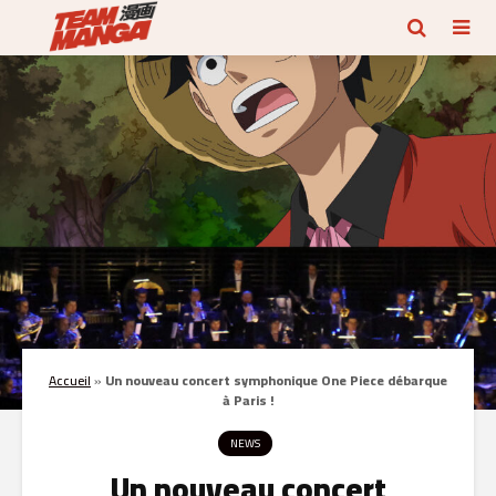
Accueil
»
Un nouveau concert symphonique One Piece débarque
à Paris !
NEWS
Un nouveau concert