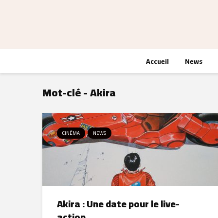
Accueil
News
Mot-clé - Akira
CINÉMA
NEWS
Akira : Une date pour le live-
action