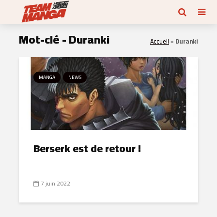
Mot-clé - Duranki
Accueil
»
Duranki
MANGA
NEWS
Berserk est de retour !
7 juin 2022