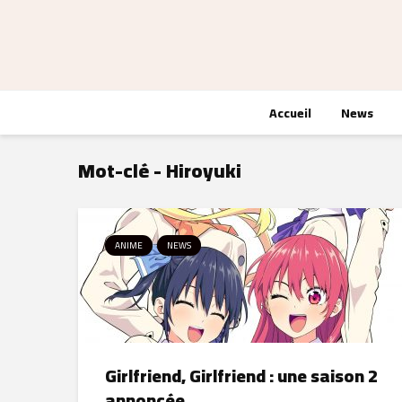
Accueil
News
Mot-clé - Hiroyuki
ANIME
NEWS
Girlfriend, Girlfriend : une saison 2
annoncée