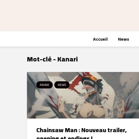
Accueil
News
Mot-clé - Kanari
ANIME
NEWS
Chainsaw Man : Nouveau trailer,
opening et endings !