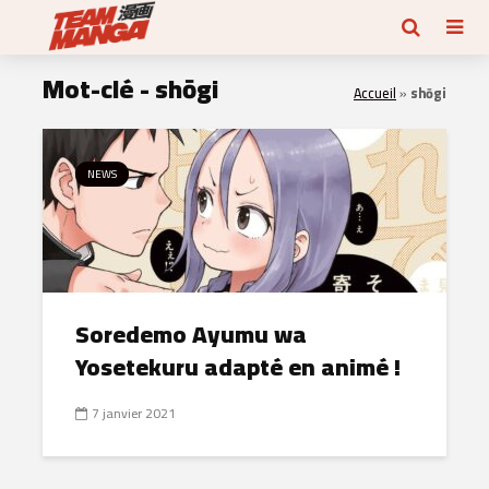
Mot-clé - shōgi
Accueil
»
shōgi
NEWS
Soredemo Ayumu wa
Yosetekuru adapté en animé !
7 janvier 2021