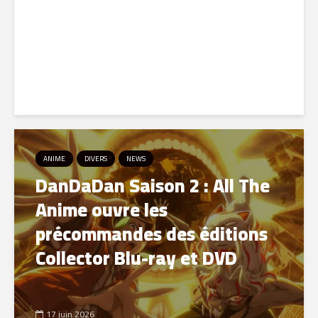
pour redécouvrir le
testament télévisuel de...
21 juin 2026
ANIME
DIVERS
NEWS
DanDaDan Saison 2 : All The
Anime ouvre les
précommandes des éditions
Collector Blu-ray et DVD
17 juin 2026