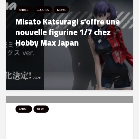
ANIME
GOODIES
NEWS
Misato Katsuragi s’offre une
nouvelle figurine 1/7 chez
Hobby Max Japan
21 juin 2026
ANIME
NEWS
Paranoia Agent revient en
Blu-ray : une nouvelle édition