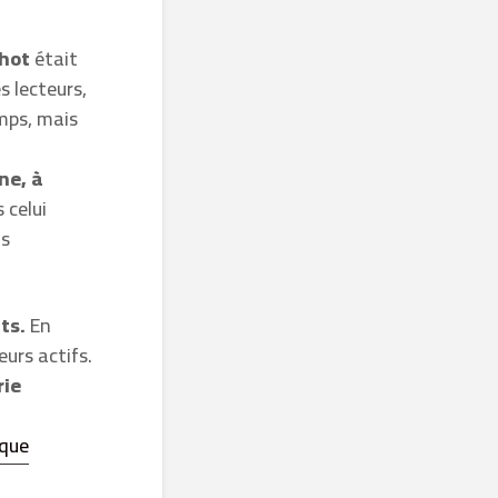
hot
était
s lecteurs,
emps, mais
ne, à
 celui
us
ts.
En
eurs actifs.
rie
aque