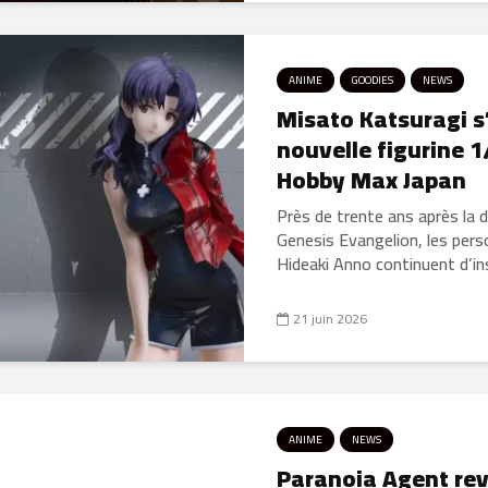
ANIME
GOODIES
NEWS
Misato Katsuragi s
nouvelle figurine 1
Hobby Max Japan
Près de trente ans après la 
Genesis Evangelion, les per
Hideaki Anno continuent d’insp
21 juin 2026
ANIME
NEWS
Paranoia Agent rev