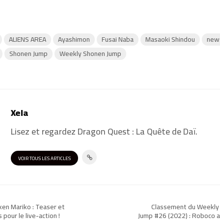
ALIENS AREA
Ayashimon
Fusai Naba
Masaoki Shindou
new
Shonen Jump
Weekly Shonen Jump
Xela
Lisez et regardez Dragon Quest : La Quête de Daï.
VOIR TOUS LES ARTICLES
en Mariko : Teaser et
Classement du Weekly
 pour le live-action !
Jump #26 (2022) : Roboco 