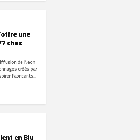
’offre une
/7 chez
diffusion de Neon
sonnages créés par
irer fabricants...
ient en Blu-