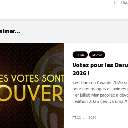
fin d’A
aimer...
ANIME
MANGA
Votez pour les Da
2026 !
Les Daruma Awards 2026 son
pour vos mangas et animes p
1er juillet Mangacollec a dé
l’édition 2026 des Daruma Awa
22 juin 2026