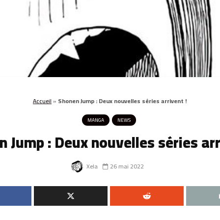
Accueil
»
Shonen Jump : Deux nouvelles séries arrivent !
MANGA
NEWS
 Jump : Deux nouvelles séries arr
Xela
26 mai 2022