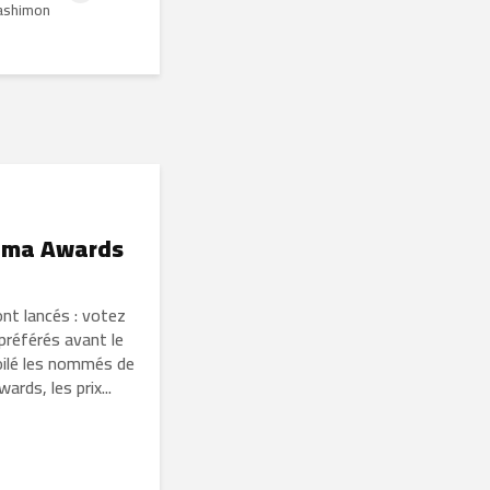
yashimon
ruma Awards
t lancés : votez
référés avant le
voilé les nommés de
rds, les prix...