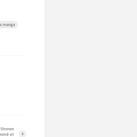
s manga
 Shonen
animé et