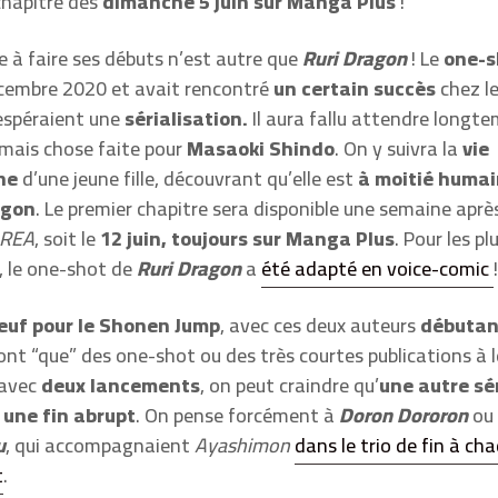
chapitre dès
dimanche 5 juin sur Manga Plus
!
ie à faire ses débuts n’est autre que
Ruri Dragon
! Le
one-s
écembre 2020 et avait rencontré
un certain succès
chez le
 espéraient une
sérialisation.
Il aura fallu attendre longt
rmais chose faite pour
Masaoki Shindo
. On y suivra la
vie
ne
d’une jeune fille, découvrant qu’elle est
à moitié humai
agon
. Le premier chapitre sera disponible une semaine après
AREA
, soit le
12 juin, toujours sur Manga Plus
. Pour les pl
, le one-shot de
Ruri Dragon
a
été adapté en voice-comic
!
euf pour le Shonen Jump
, avec ces deux auteurs
débutan
n’ont “que” des one-shot ou des très courtes publications à l
 avec
deux lancements
, on peut craindre qu’
une autre sé
 une fin abrupt
. On pense forcément à
Doron Dororon
ou
u
, qui accompagnaient
Ayashimon
dans le trio de fin à ch
t
.