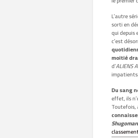
le premier 
L’autre sér
sorti en d
qui depuis
c’est déso
quotidien
moitié dr
d’
ALIENS 
impatients
Du sang n
effet, ils 
Toutefois,
connaisse
Shugomar
classemen