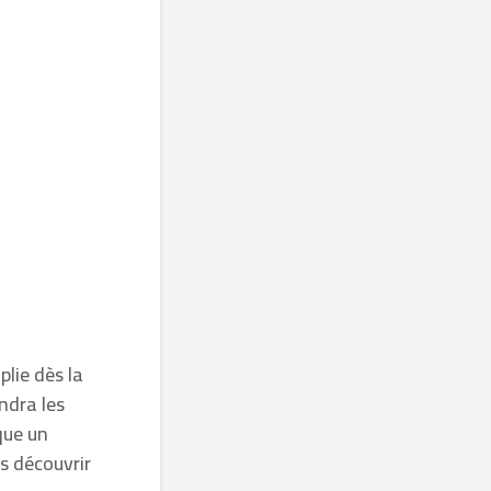
lie dès la
indra les
que un
s découvrir