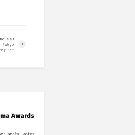
ndus au
 : Tokyo
re place
ruma Awards
t lancés : votez