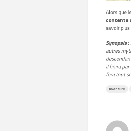
Alors que l
contente 
savoir plus 
Synopsis
:
autres myth
descendant 
il finira pa
fera tout s
Aventure