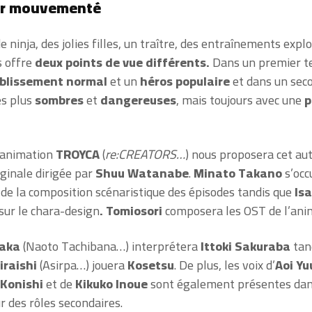
ler mouvementé
e ninja, des jolies filles, un traître, des entraînements explo
s offre
deux points de vue différents.
Dans
un premier t
blissement normal
et un
héros populaire
et dans un sec
es plus
sombres
et
dangereuses
, mais toujours avec une
p
!
d’animation
TROYCA
(
re:CREATORS…
) nous proposera cet a
iginale dirigée par
Shuu Watanabe
.
Minato Takano
s’occ
 de la composition scénaristique des épisodes tandis que
Is
 sur le chara-design
. T
omiosori
composera les OST de l’ani
saka
(Naoto Tachibana…) interprétera
Ittoki Sakuraba
tan
iraishi
(Asirpa…) jouera
Kosetsu
. De plus, les voix d’
Aoi Yu
 Konishi
et de
Kikuko Inoue
sont également présentes dan
r des rôles
secondaires.