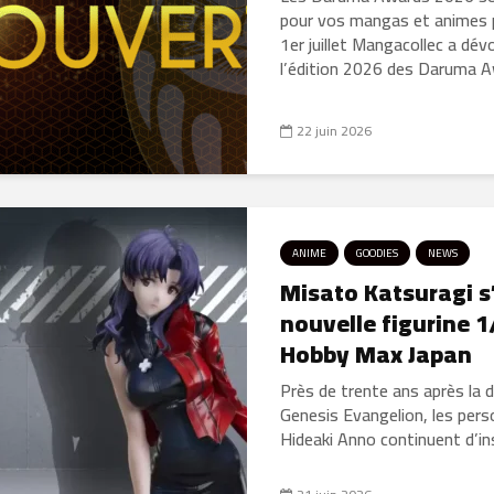
pour vos mangas et animes p
1er juillet Mangacollec a dé
l’édition 2026 des Daruma Awa
22 juin 2026
ANIME
GOODIES
NEWS
Misato Katsuragi s
nouvelle figurine 1
Hobby Max Japan
Près de trente ans après la 
Genesis Evangelion, les per
Hideaki Anno continuent d’insp