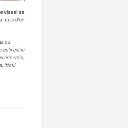
e visuel se
 a hâte d’en
as ou
qu’il est le
eux ennemis,
. Ittoki