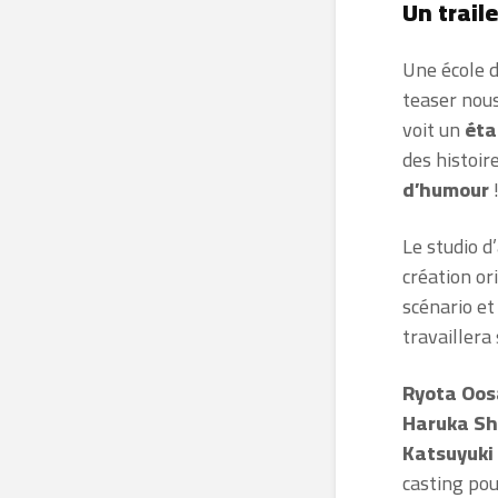
Un trai
Une école d
teaser nou
voit un
éta
des histoir
d’humour
Le studio 
création or
scénario et
travaillera
Ryota Oo
Haruka Sh
Katsuyuki
casting pou