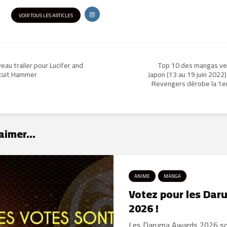
VOIR TOUS LES ARTICLES
eau trailer pour Lucifer and
Top 10 des mangas ve
scuit Hammer
Japon (13 au 19 juin 2022)
Revengers dérobe la 1e
aimer...
ANIME
MANGA
Votez pour les Da
2026 !
Les Daruma Awards 2026 son