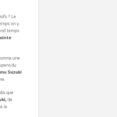
sifs ? Le
emps on y
ond temps
ointe
utomne une
upera du
amu Suzuki
me.
dis que
uki,
de
s le