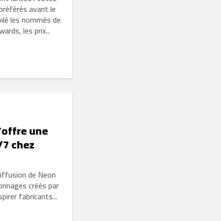
référés avant le
voilé les nommés de
rds, les prix...
’offre une
/7 chez
diffusion de Neon
sonnages créés par
irer fabricants...