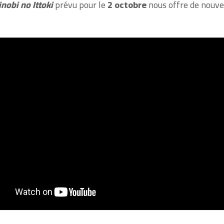
nobi no Ittoki
prévu pour le
2 octobre
nous offre de nouve
!