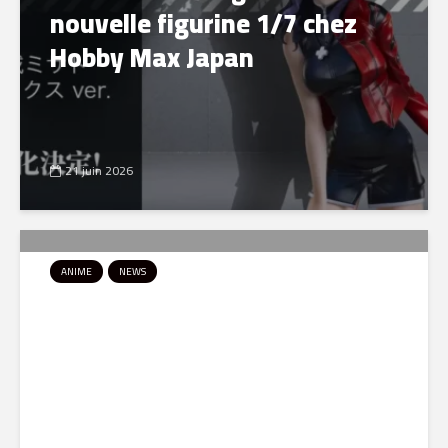
nouvelle figurine 1/7 chez
Hobby Max Japan
21 juin 2026
ANIME
NEWS
Paranoia Agent revient en
Blu-ray : une nouvelle édition
pour redécouvrir le
testament télévisuel de...