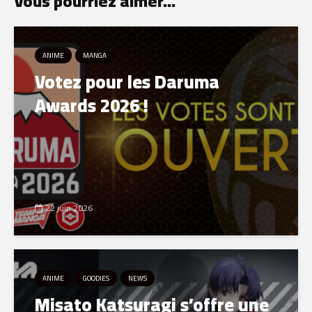
Vous pourriez aimer...
ANIME
MANGA
Votez pour les Daruma
Awards 2026 !
22 juin 2026
ANIME
GOODIES
NEWS
Misato Katsuragi s’offre une