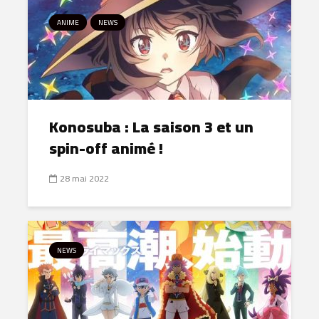
ANIME
NEWS
Konosuba : La saison 3 et un
spin-off animé !
28 mai 2022
NEWS