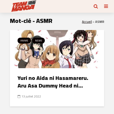
Mot-clé - ASMR
Accueil
»
ASMR
ANIME
NEWS
Yuri no Aida ni Hasamareru.
Aru Asa Dummy Head ni...
13 juillet 2022