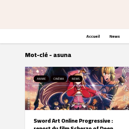
Accueil
News
Mot-clé - asuna
ANIME
CINÉMA
NEWS
Sword Art Online Progressive :
report du film Scherzo of Deep...