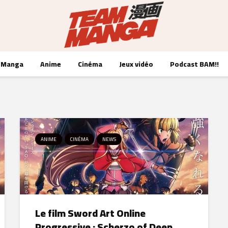
Manga
Anime
Cinéma
Jeux vidéo
Podcast BAM!!
ANIME
CINÉMA
NEWS
Le film Sword Art Online
Progressive : Scherzo of Deep...