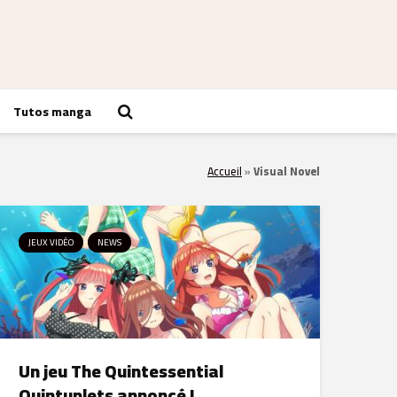
Tutos manga
Accueil
»
Visual Novel
JEUX VIDÉO
NEWS
Un jeu The Quintessential
Quintuplets annoncé !