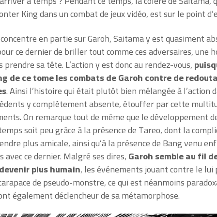
 arriver à temps ? Pendant ce temps, la colère de Saitama, q
ronter King dans un combat de jeux vidéo, est sur le point d
concentre en partie sur Garoh, Saitama y est quasiment ab
pour ce dernier de briller tout comme ces adversaires, une 
 prendre sa tête. L’action y est donc au rendez-vous,
puisq
ong de ce tome les combats de Garoh contre de redout
es
. Ainsi l’histoire qui était plutôt bien mélangée à l’action 
édents y complètement absente, étouffer par cette multit
ments. On remarque tout de même que le développement d
temps soit peu grâce à la présence de Tareo, dont la complic
endre plus amicale, ainsi qu’à la présence de Bang venu enf
 avec ce dernier. Malgré ses dires,
Garoh semble au fil d
 devenir plus humain
, les événements jouant contre le lui 
carapace de pseudo-monstre, ce qui est néanmoins paradox
 sont également déclencheur de sa métamorphose.