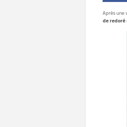
Après une v
de redoré