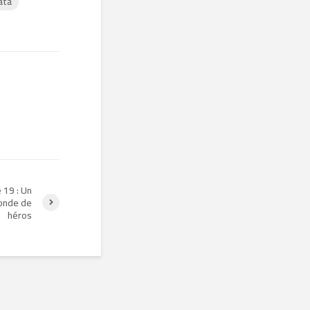
ata
19 : Un
onde de
héros