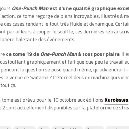
jours
One-Punch Man
est d’une qualité graphique exce
l’action, ce tome regorge de plans incroyables, illustrés à m
e des cases rendant le tout très fluide et dynamique. Certa
nt par ailleurs à couper le souffle, ces dernières retranscri
osphère haletante des événements.
ure
ce tome 19 de
One-Punch Man
à tout pour plaire
. Il
poustouflant graphiquement et fait quelque peu le travail a
ependant la question se pose quand même, qu’adviendra-t-il
ès la venue de Saitama ? L’éternel deus ex machina qui vie
tout ça.
 tome est prévu pour le 10 octobre aux éditions
Kurokawa
t 2 sont actuellement disponibles sur la plateforme de str