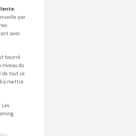
llente
.
erveille par
ines
vant avec
 est bourré
u niveau du
 de tout ce
ndra mettre
. Les
eaming