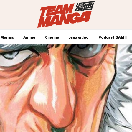
Manga
Anime
Cinéma
Jeux vidéo
Podcast BAM!!