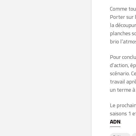
Comme tou
Porter sur 
la découpur
planches so
brio l’atm
Pour concl
d’action, é
scénario. C
travail apr
un terme à 
Le prochain
saisons 1 e
ADN
.