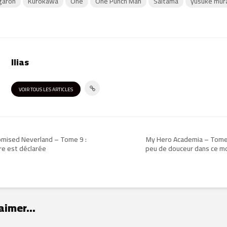
garoh
Kurokawa
One
One Punch Man
Saitama
yusuke mur
Ilias
VOIR TOUS LES ARTICLES
omised Neverland – Tome 9 :
My Hero Academia – Tome 
re est déclarée
peu de douceur dans ce m
aimer...