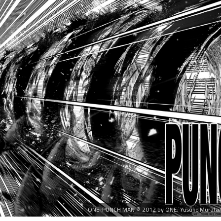
ONE-PUNCH MAN © 2012 by ONE, Yusuke Murata/