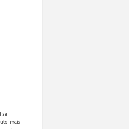
l se
oute, mais