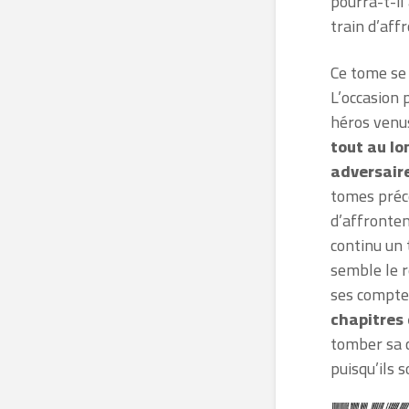
pourra-t-il
train d’aff
Ce tome se 
L’occasion 
héros venus
tout au l
adversair
tomes préc
d’affronte
continu un 
semble le r
ses comptes
chapitres
tomber sa 
puisqu’ils