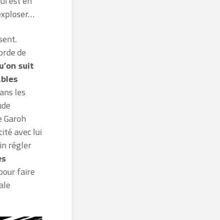
ui est en
’exploser…
sent.
horde de
u’on suit
ables
dans les
ude
e Garoh
ité avec lui
in régler
es
pour faire
ale