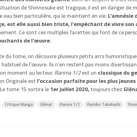
a situation de Shinnosuke est tragique, il est en danger de mo
e eau bien particulière, qui le maintient en vie.
L’amnésie 
, est elle aussi bien triste, l’empêchant de vivre son
ement. Ce sont ces multiples facettes qui font de ce pers
ouchants de l’œuvre
.
te du tome, on découvre plusieurs petits arcs humoristique
 habituel de l’œuvre. Ils n’en restent pas moins divertissan
bon moment au lecteur.
Ranma 1/2
est un
classique du g
on Originale est
l’occasion parfaite pour les plus jeunes
 Le tome 15 sortira le
1er juillet 2020,
toujours chez
Glén
Critique Manga
Glénat
Ranma 1/2
Rumiko Takahashi
Shon