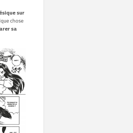
ésique sur
elque chose
arer sa