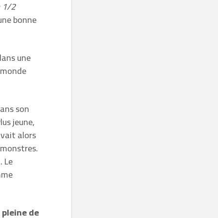
 1/2
 une bonne
ans une
e monde
dans son
lus jeune,
avait alors
s monstres.
. Le
omme
,
pleine de