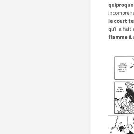
quiproquo
incompréhe
le court t
qu’il a fa
flamme à s