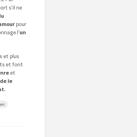
rt s’il ne
du
 amour
pour
onnage l’
un
s et plus
ts et font
enre
et
 de le
at.
en