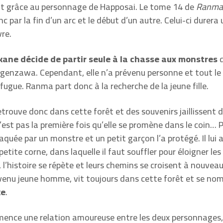
grâce au personnage de Happosai. Le tome 14 de
Ranma
 par la fin d’un arc et le début d’un autre. Celui-ci durera
vre.
kane décide de partir seule à la chasse aux monstres
d
ugenzawa. Cependant, elle n’a prévenu personne et tout l
 fugue. Ranma part donc à la recherche de la jeune fille.
trouve donc dans cette forêt et des souvenirs jaillissent 
n’est pas la première fois qu’elle se promène dans le coin… P
taquée par un monstre et un petit garçon l’a protégé. Il lui 
petite corne, dans laquelle il faut souffler pour éloigner le
 l’histoire se répète et leurs chemins se croisent à nouveau
venu jeune homme, vit toujours dans cette forêt et se n
ke
.
mence une relation amoureuse entre les deux personnages