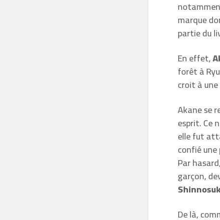
notamment 
marque donc
partie du li
En effet,
A
forêt à Ry
croit à une
Akane se re
esprit. Ce 
elle fut at
confié une 
Par hasard,
garçon, de
Shinnosu
De là, com