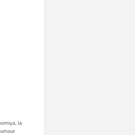
nomiya, la
’humour