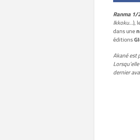
Ranma 1/
Ikkoku
…), 
dans une
n
éditions
Gl
Akané est p
Lorsqu’ell
dernier ava