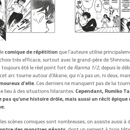
 le
comique de répétition
que l’auteure utilise principale
 choix très efficace, surtout avec le grand-père de Shinnos
 toujours été le réel point fort de
Ranma 1/2
, depuis le déb
 cet arc tourne autour d’Akane, qui n’a pas un, ni deux, mai
moureux d’elle
. Ces derniers ne manquent pas de lui tourn
e lieu à des situations hilarantes.
Cependant, Rumiko T
 pas qu’une histoire drôle, mais aussi un récit épique 
e.
i les scènes comiques sont nombreuses, on assiste aussi à 
ontre des monstres géants
, dont un serpent à trois tête