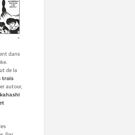
ment dans
uke.
ut de la
s
trois
er autour,
akahashi
et
des
s. Par