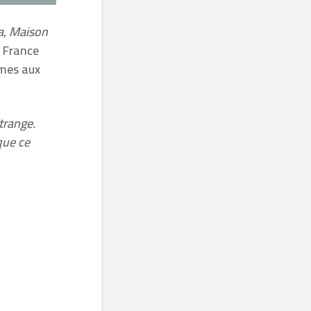
a
,
Maison
 France
omes aux
trange.
que ce