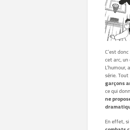
C’est donc
cet arc, un
L’humour, a
série. Tout
garçons a
ce qui donn
ne propose
dramatiqu
En effet, s
combats c