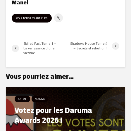
Manel
VOIR TOUS LES ARTICLES
Skilled Fast Tome 1 –
Shadows House Tome 4
La vengeance d’une
– Secrets et rébellion !
victime !
Vous pourriez aimer...
ANIME
MANGA
Votez pour les Daruma
Awards 2026 !