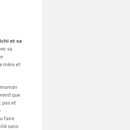
ichi et sa
vec sa
le
e mère et
la maman
mprend que
t pas et
e
u faire
cité sans