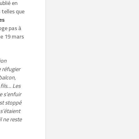
publié en
 telles que
es
oge pas à
 le 19 mars
ion
 réfugier
balcon,
 fils… Les
 s’enfuir
est stoppé
s’étaient
l ne reste