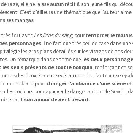
e de rage, elle ne laisse aucun répit à son jeune fils qui déc
lescent. C’est d’ailleurs une thématique que l’auteur aim
ans ses mangas.
 très fort avec
Les liens du sang
, pour
renforcer le malais
des personnages
il ne fait que très peu de case dans une 
privilégie les gros plans détaillés sur les visages de nos deu
tes. On remarque dans ce tome que
les deux personnage
les seuls présents de tout le bouquin
, renforçant ce s
comme si les deux étaient seuls au monde. L’auteur use éga
u noir et blanc pour
changer l’ambiance d’une scène
et 
ser les couleurs pour appuyer le danger autour de Seiichi, 
 mère tant
son amour devient pesant.