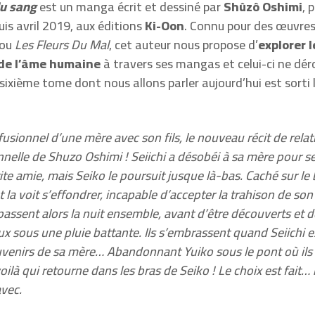
du sang
est un manga écrit et dessiné par
Shûzô Oshimi
, 
is avril 2019, aux éditions
Ki-Oon
. Connu pour des œuvres
ou
Les Fleurs Du Mal
, cet auteur nous propose d’
explorer l
de l’âme humaine
à travers ses mangas et celui-ci ne dér
e sixième tome dont nous allons parler aujourd’hui est sorti
fusionnel d’une mère avec son fils, le nouveau récit de relat
nelle de Shuzo Oshimi ! Seiichi a désobéi à sa mère pour se
ite amie, mais Seiko le poursuit jusque là-bas. Caché sur le 
t la voit s’effondrer, incapable d’accepter la trahison de son
ssent alors la nuit ensemble, avant d’être découverts et de
ux sous une pluie battante. Ils s’embrassent quand Seiichi 
venirs de sa mère… Abandonnant Yuiko sous le pont où ils 
voilà qui retourne dans les bras de Seiko ! Le choix est fait… i
avec.