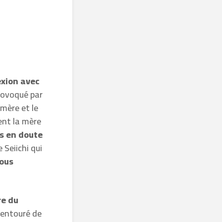
exion avec
provoqué par
 mère et le
ent la mère
s en doute
 Seiichi qui
nous
re du
n entouré de