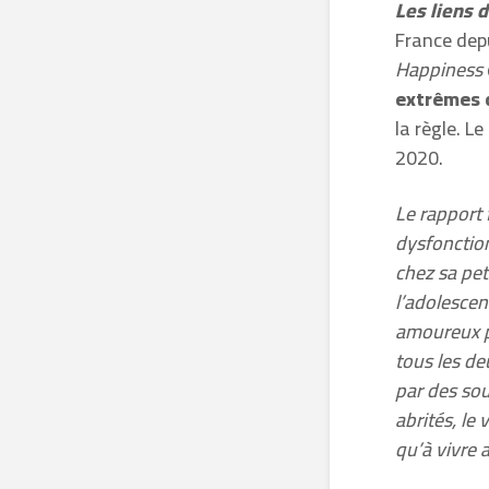
Les liens 
France depu
Happiness
extrêmes 
la règle. L
2020.
Le rapport 
dysfonction
chez sa pet
l’adolescen
amoureux pa
tous les de
par des sou
abrités, le 
qu’à vivre 