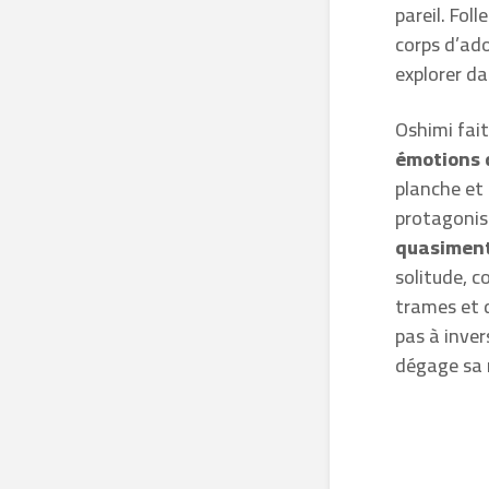
pareil. Foll
corps d’ado
explorer d
Oshimi fait
émotions 
planche et 
protagonis
quasiment 
solitude, 
trames et d
pas à inver
dégage sa