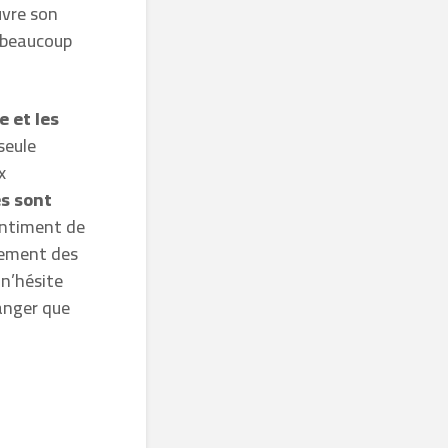
ouvre son
e beaucoup
e et les
seule
x
s sont
entiment de
lement des
n’hésite
danger que