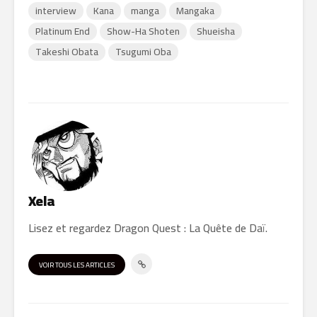
interview
Kana
manga
Mangaka
Platinum End
Show-Ha Shoten
Shueisha
Takeshi Obata
Tsugumi Oba
Xela
Lisez et regardez Dragon Quest : La Quête de Daï.
VOIR TOUS LES ARTICLES