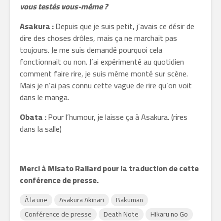
vous testés vous-même ?
Asakura :
Depuis que je suis petit, j’avais ce désir de
dire des choses drôles, mais ça ne marchait pas
toujours. Je me suis demandé pourquoi cela
fonctionnait ou non. J’ai expérimenté au quotidien
comment faire rire, je suis même monté sur scène.
Mais je n’ai pas connu cette vague de rire qu’on voit
dans le manga.
Obata :
Pour l’humour, je laisse ça à Asakura. (rires
dans la salle)
Merci à Misato Rallard pour la traduction de cette
conférence de presse.
À la une
Asakura Akinari
Bakuman
Conférence de presse
Death Note
Hikaru no Go