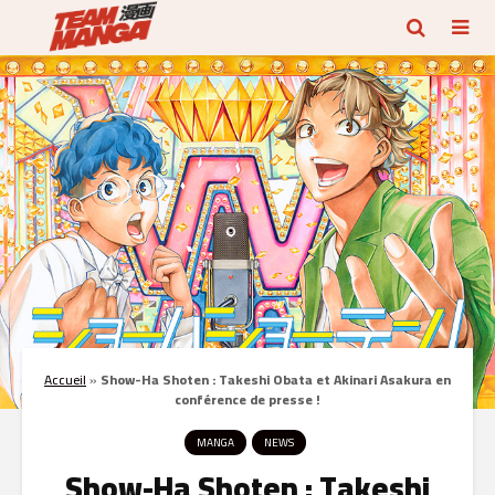
Accueil
»
Show-Ha Shoten : Takeshi Obata et Akinari Asakura en
conférence de presse !
MANGA
NEWS
Show-Ha Shoten : Takeshi