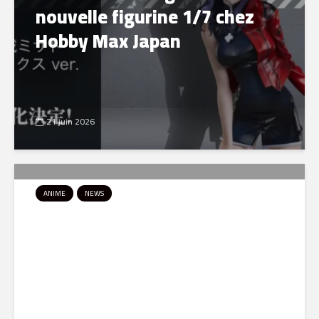
nouvelle figurine 1/7 chez
Hobby Max Japan
21 juin 2026
ANIME
NEWS
Paranoia Agent revient en
Blu-ray : une nouvelle édition
pour redécouvrir le
testament télévisuel de...