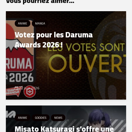
Vous pourriez aimer...
ANIME
MANGA
Votez pour les Daruma
Awards 2026 !
22 juin 2026
ANIME
GOODIES
NEWS
Misato Katsuragi s’offre une