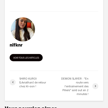
nlfknr
VOIR TOUS LES ARTICLES
SHIRO KUROI
DEMON SLAYER : “En
(Léviathan) de retour
route vers
chez Ki-oon !
l’entraînement des
Piliers” sold out en 2
minutes !